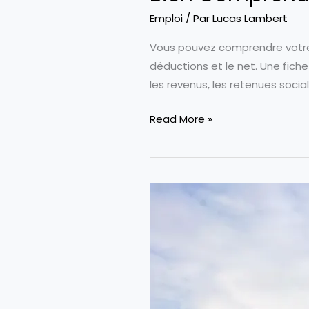
Emploi
/ Par
Lucas Lambert
Vous pouvez comprendre votre f
déductions et le net. Une fich
les revenus, les retenues socia
Bien
Read More »
Comprendre
Sa
Feuille
De
Paie
Suisse
En
Pratique