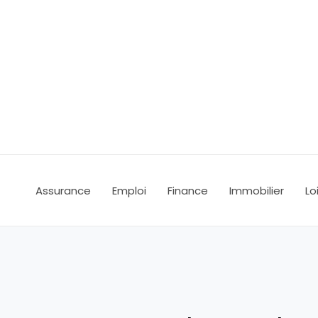
Aller
au
contenu
Assurance
Emploi
Finance
Immobilier
Lo