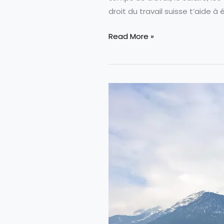
droit du travail suisse t’aide à é
Le
Read More »
Droit
Du
Travail
En
Suisse
:
Les
Points
Clés