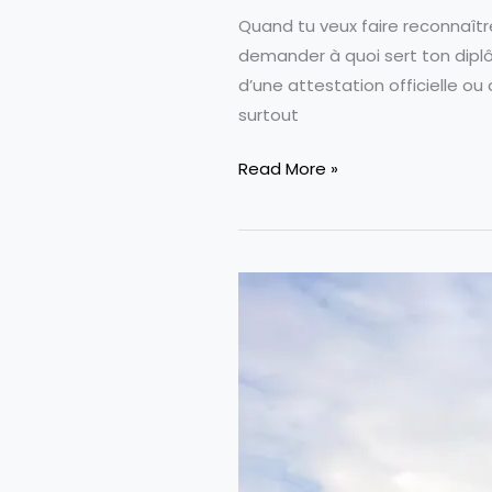
Quand tu veux faire reconnaître
demander à quoi sert ton diplôm
d’une attestation officielle o
surtout
Equivalences
Read More »
De
Diplômes
Entre
La
France
Et
La
Suisse
:
Guide