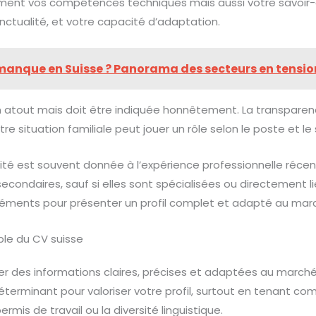
ment vos compétences techniques mais aussi votre savoir
onctualité, et votre capacité d’adaptation.
manque en Suisse ? Panorama des secteurs en tensio
n atout mais doit être indiquée honnêtement. La transparen
tre situation familiale peut jouer un rôle selon le poste et le
iorité est souvent donnée à l’expérience professionnelle réce
econdaires, sauf si elles sont spécialisées ou directement l
éléments pour présenter un profil complet et adapté au marc
ble du CV suisse
er des informations claires, précises et adaptées au march
déterminant pour valoriser votre profil, surtout en tenant co
ermis de travail ou la diversité linguistique.