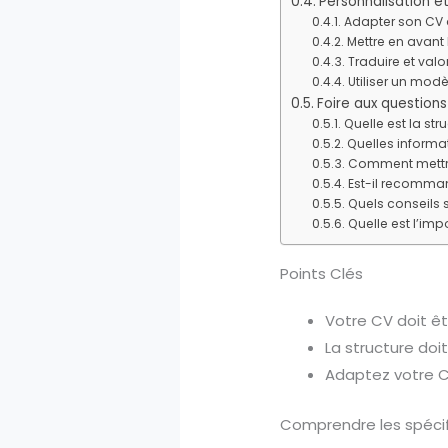
Personnalisation e
Adapter son CV a
Mettre en avant l
Traduire et valo
Utiliser un mod
Foire aux questions
Quelle est la st
Quelles informat
Comment mettre 
Est-il recomman
Quels conseils 
Quelle est l’im
Points Clés
Votre CV doit êt
La structure doi
Adaptez votre CV
Comprendre les spécif