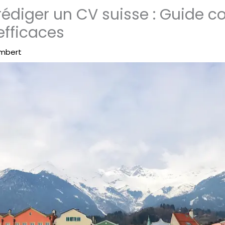
diger un CV suisse : Guide c
fficaces
ambert