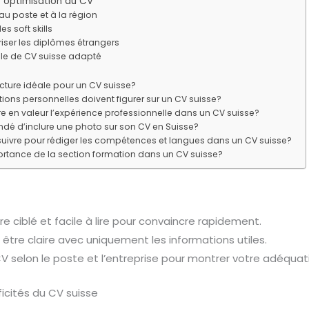
t optimisation du CV
u poste et à la région
es soft skills
riser les diplômes étrangers
èle de CV suisse adapté
ructure idéale pour un CV suisse?
ions personnelles doivent figurer sur un CV suisse?
en valeur l’expérience professionnelle dans un CV suisse?
dé d’inclure une photo sur son CV en Suisse?
suivre pour rédiger les compétences et langues dans un CV suisse?
portance de la section formation dans un CV suisse?
re ciblé et facile à lire pour convaincre rapidement.
t être claire avec uniquement les informations utiles.
 selon le poste et l’entreprise pour montrer votre adéquat
icités du CV suisse