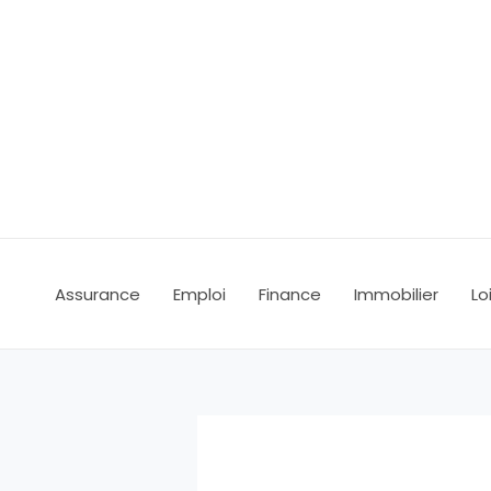
Aller
au
contenu
Assurance
Emploi
Finance
Immobilier
Lo