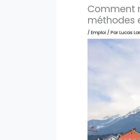
Comment ré
méthodes e
/
Emploi
/ Par
Lucas L