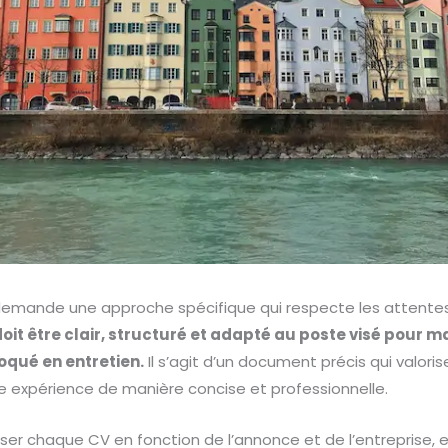
emande une approche spécifique qui respecte les attentes
oit être clair, structuré et adapté au poste visé pour m
oqué en entretien.
Il s’agit d’un document précis qui valor
e expérience de manière concise et professionnelle.
er chaque CV en fonction de l’annonce et de l’entreprise, e