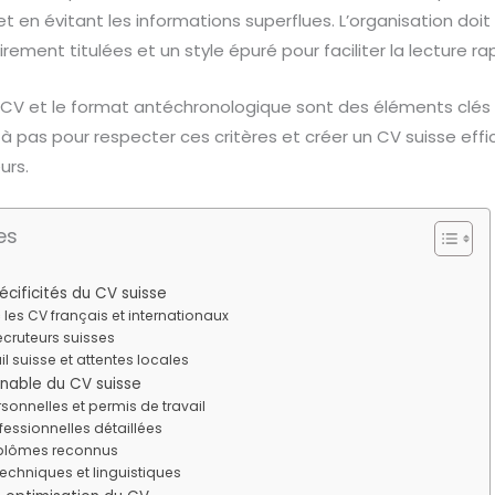
 en évitant les informations superflues. L’organisation doit r
rement titulées et un style épuré pour faciliter la lecture ra
u CV et le format antéchronologique sont des éléments clés 
à pas pour respecter ces critères et créer un CV suisse effi
urs.
es
cificités du CV suisse
 les CV français et internationaux
ecruteurs suisses
l suisse et attentes locales
rnable du CV suisse
sonnelles et permis de travail
fessionnelles détaillées
iplômes reconnus
chniques et linguistiques