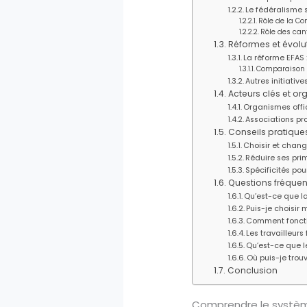
Le fédéralisme 
Rôle de la Co
Rôle des can
Réformes et évolut
La réforme EFAS 
Comparaison a
Autres initiativ
Acteurs clés et o
Organismes offic
Associations pro
Conseils pratique
Choisir et chang
Réduire ses pri
Spécificités pour
Questions fréquen
Qu’est-ce que l
Puis-je choisir
Comment fonctio
Les travailleurs 
Qu’est-ce que l
Où puis-je trou
Conclusion
Comprendre le système