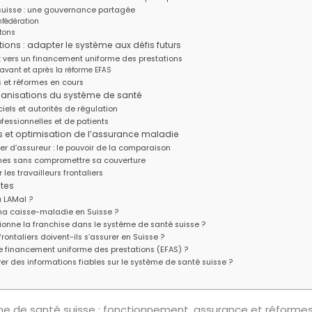
suisse : une gouvernance partagée
nfédération
tons
ions : adapter le système aux défis futurs
: vers un financement uniforme des prestations
vant et après la réforme EFAS
es et réformes en cours
rganisations du système de santé
iels et autorités de régulation
fessionnelles et de patients
s et optimisation de l’assurance maladie
er d’assureur : le pouvoir de la comparaison
mes sans compromettre sa couverture
 les travailleurs frontaliers
tes
a LAMal ?
 ma caisse-maladie en Suisse ?
nne la franchise dans le système de santé suisse ?
frontaliers doivent-ils s’assurer en Suisse ?
e financement uniforme des prestations (EFAS) ?
ver des informations fiables sur le système de santé suisse ?
 de santé suisse : fonctionnement, assurance et réformes