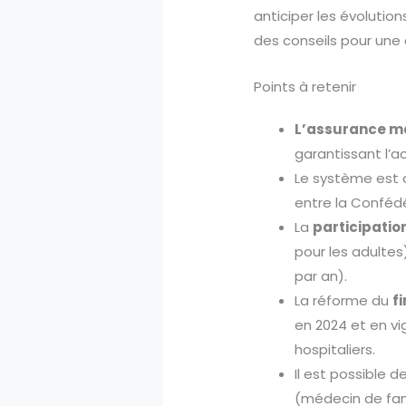
anticiper les évolutio
des conseils pour une
Points à retenir
L’assurance ma
garantissant l’a
Le système est 
entre la Confédé
La
participatio
pour les adultes
par an).
La réforme du
f
en 2024 et en v
hospitaliers.
Il est possible d
(médecin de fami