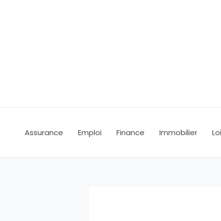
Aller
au
contenu
Assurance
Emploi
Finance
Immobilier
Lo