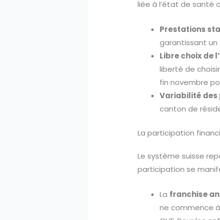
liée à l’état de santé o
Prestations st
garantissant un 
Libre choix de l
liberté de choi
fin novembre pou
Variabilité des
canton de réside
La participation finan
Le système suisse repo
participation se manif
La
franchise an
ne commence à re