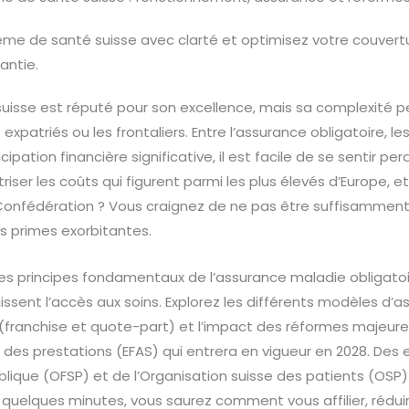
ème de santé suisse avec clarté et optimisez votre couvert
rantie.
uisse est réputé pour son excellence, mais sa complexité p
 expatriés ou les frontaliers. Entre l’assurance obligatoire, le
cipation financière significative, il est facile de se sentir p
iser les coûts qui figurent parmi les plus élevés d’Europe, e
Confédération ? Vous craignez de ne pas être suffisamment
s primes exorbitantes.
 principes fondamentaux de l’assurance maladie obligatoir
issent l’accès aux soins. Explorez les différents modèles d’a
is (franchise et quote-part) et l’impact des réformes majeu
es prestations (EFAS) qui entrera en vigueur en 2028. Des e
blique (OFSP) et de l’Organisation suisse des patients (OSP
n quelques minutes, vous saurez comment vous affilier, rédui