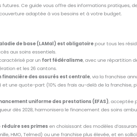
ns futures. Ce guide vous offre des informations pratiques, d
 couverture adaptée à vos besoins et à votre budget.
ladie de base (LAMal) est obligatoire
pour tous les résid
ccès aux soins essentiels.
caractérisé par un
fort fédéralisme
, avec une répartition
ration et les 26 cantons.
n financière des assurés est centrale
, via la franchise an
) et une quote-part (10% des frais au-delà de la franchise,
inancement uniforme des prestations (EFAS)
, acceptée p
igueur dès 2028, harmonisera le financement des soins ambul
e
réduire ses primes
en choisissant des modèles d’assuranc
lle, HMO, Telmed) ou une franchise plus élevée, et en sollic