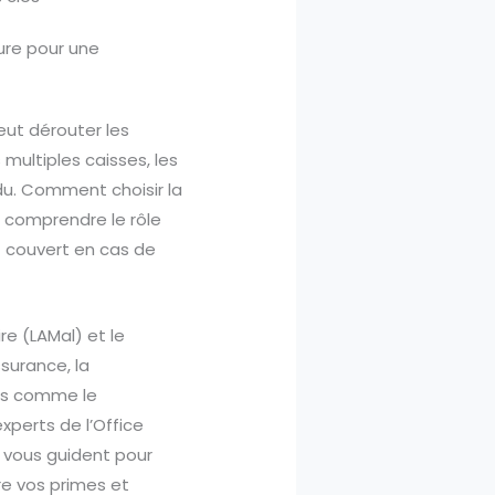
ure pour une
eut dérouter les
s multiples caisses, les
erdu. Comment choisir la
t comprendre le rôle
 couvert en cas de
e (LAMal) et le
ssurance, la
res comme le
xperts de l’Office
) vous guident pour
re vos primes et