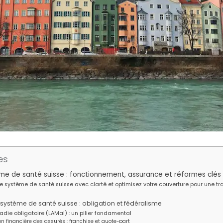
es
e de santé suisse : fonctionnement, assurance et réformes clés
 système de santé suisse avec clarté et optimisez votre couverture pour une tran
système de santé suisse : obligation et fédéralisme
die obligatoire (LAMal) : un pilier fondamental
on financière des assurés : franchise et quote-part