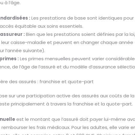
u à l’âge.
andardisées :
Les prestations de base sont identiques pour 
accès équitable aux soins essentiels.
’assureur :
Bien que les prestations soient définies par la loi
sir leur caisse-maladie et peuvent en changer chaque anné
r l’année suivante).
 primes :
Les primes mensuelles peuvent varier considérabl
nce, de l’âge de l’assuré et du modèle d’assurance sélecti
cière des assurés : franchise et quote-part
se sur une participation active des assurés aux coûts de l
este principalement à travers la franchise et la quote-part.
nuelle
est le montant que l’assuré doit payer lui-même av
mbourser les frais médicaux. Pour les adultes, elle varie e