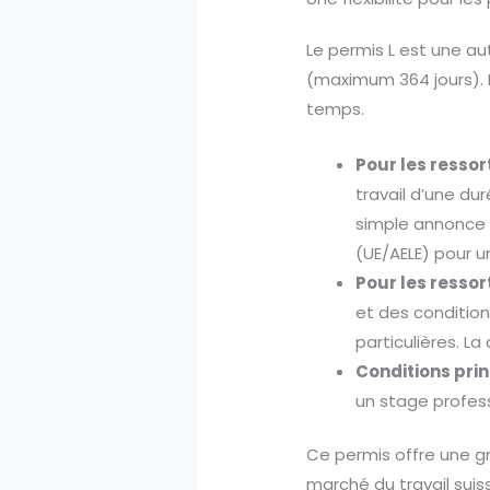
Le permis L est une au
(maximum 364 jours). I
temps.
Pour les ressor
travail d’une du
simple annonce 
(UE/AELE) pour u
Pour les ressort
et des condition
particulières. La
Conditions prin
un stage profess
Ce permis offre une gr
marché du travail suis