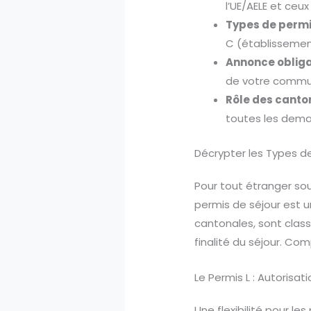
l’UE/AELE et ceux
Types de permi
C (établissement
Annonce obligat
de votre commun
Rôle des canton
toutes les dema
Décrypter les Types de
Pour tout étranger sou
permis de séjour est u
cantonales, sont classi
finalité du séjour. Co
Le Permis L : Autorisa
Une flexibilité pour le