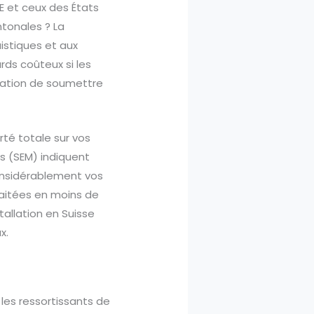
LE et ceux des États
ntonales ? La
uistiques et aux
rds coûteux si les
tration de soumettre
té totale sur vos
ns (SEM) indiquent
onsidérablement vos
raitées en moins de
allation en Suisse
x.
les ressortissants de