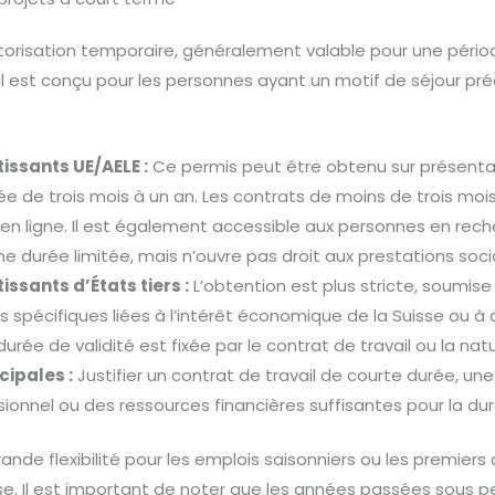
torisation temporaire, généralement valable pour une périod
l est conçu pour les personnes ayant un motif de séjour préc
tissants UE/AELE :
Ce permis peut être obtenu sur présenta
rée de trois mois à un an. Les contrats de moins de trois mo
en ligne. Il est également accessible aux personnes en rec
ne durée limitée, mais n’ouvre pas droit aux prestations soci
issants d’États tiers :
L’obtention est plus stricte, soumis
s spécifiques liées à l’intérêt économique de la Suisse ou à 
 durée de validité est fixée par le contrat de travail ou la nat
cipales :
Justifier un contrat de travail de courte durée, un
ionnel ou des ressources financières suffisantes pour la dur
ande flexibilité pour les emplois saisonniers ou les premiers
se. Il est important de noter que les années passées sous p