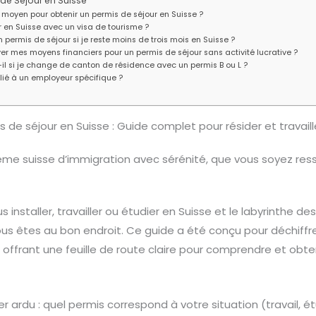
 de Séjour en Suisse
i moyen pour obtenir un permis de séjour en Suisse ?
er en Suisse avec un visa de tourisme ?
n permis de séjour si je reste moins de trois mois en Suisse ?
 mes moyens financiers pour un permis de séjour sans activité lucrative ?
il si je change de canton de résidence avec un permis B ou L ?
 lié à un employeur spécifique ?
de séjour en Suisse : Guide complet pour résider et travaill
me suisse d’immigration avec sérénité, que vous soyez resso
installer, travailler ou étudier en Suisse et le labyrinthe d
s êtes au bon endroit. Ce guide a été conçu pour déchiffre
 offrant une feuille de route claire pour comprendre et obten
 ardu : quel permis correspond à votre situation (travail,