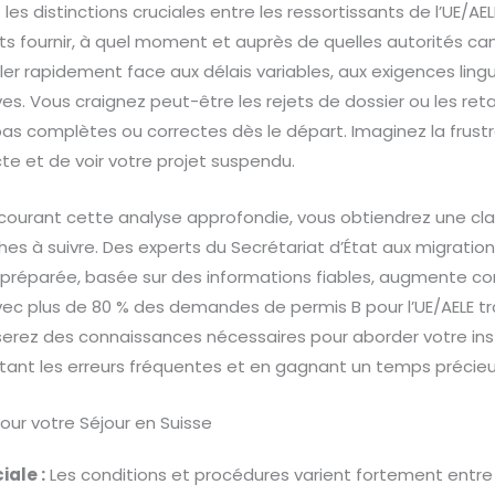
t les distinctions cruciales entre les ressortissants de l’UE/AE
s fournir, à quel moment et auprès de quelles autorités ca
ller rapidement face aux délais variables, aux exigences ling
ves. Vous craignez peut-être les rejets de dossier ou les reta
pas complètes ou correctes dès le départ. Imaginez la frus
e et de voir votre projet suspendu.
courant cette analyse approfondie, vous obtiendrez une clar
es à suivre. Des experts du Secrétariat d’État aux migratio
préparée, basée sur des informations fiables, augmente c
ec plus de 80 % des demandes de permis B pour l’UE/AELE t
serez des connaissances nécessaires pour aborder votre inst
itant les erreurs fréquentes et en gagnant un temps précieu
pour votre Séjour en Suisse
iale :
Les conditions et procédures varient fortement entre 