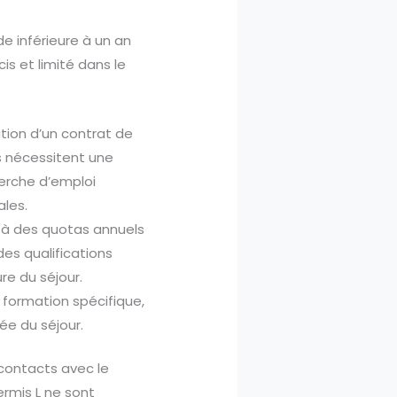
e inférieure à un an
is et limité dans le
tion d’un contrat de
is nécessitent une
herche d’emploi
ales.
e à des quotas annuels
des qualifications
ure du séjour.
e formation spécifique,
ée du séjour.
 contacts avec le
ermis L ne sont