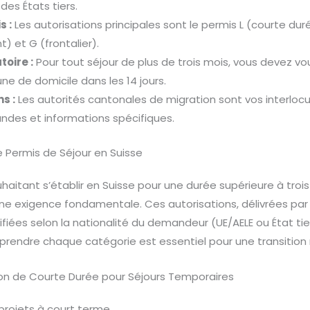
 des États tiers.
s :
Les autorisations principales sont le permis L (courte duré
) et G (frontalier).
oire :
Pour tout séjour de plus de trois mois, vous devez v
e de domicile dans les 14 jours.
s :
Les autorités cantonales de migration sont vos interlocut
ndes et informations spécifiques.
 Permis de Séjour en Suisse
haitant s’établir en Suisse pour une durée supérieure à trois
ne exigence fondamentale. Ces autorisations, délivrées par 
fiées selon la nationalité du demandeur (UE/AELE ou État tier
mprendre chaque catégorie est essentiel pour une transition 
tion de Courte Durée pour Séjours Temporaires
s projets à court terme