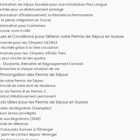
Autorisation de Séjour Durable pour une Installation Plus Longue
’entrée pour un établissement prolongé
Autorisation d’Établissement, la Résidence Permanente
t la pleine intégration en Suisse
utorisation pour Frontaliers
Suisse, vivre à côté
es et Conditions pour Obtenir votre Permis de Séjour en Suisse
mande pour les Citoyens UE/AELE
facilitée grâce à la libre circulation
mande pour les Citoyens d’États Tiers
 plus strictes et des quotas
 : Étudiants, Retraités et Regroupement Familial
démarches à chaque situation de vie
 Prolongation des Permis de Séjour
de votre Permis de Séjour
tinuité de votre droit de résidence
on du Permis B en Permis C
 statut d’établissement permanent
ts Utiles pour les Permis de Séjour en Suisse
nales de Migration (Exemples)
eurs locaux privilégiés
tat aux Migrations (SEM)
érale de référence
onsulats Suisses à l’Étranger
 point de contact depuis l’étranger