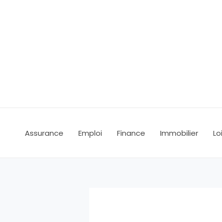
Aller
au
contenu
Assurance
Emploi
Finance
Immobilier
Lo