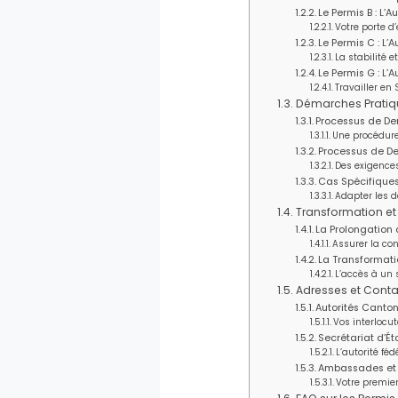
Le Permis B : L’
Votre porte d
Le Permis C : L’
La stabilité e
Le Permis G : L’A
Travailler en 
Démarches Pratiqu
Processus de De
Une procédure 
Processus de De
Des exigences
Cas Spécifiques
Adapter les 
Transformation et
La Prolongation 
Assurer la con
La Transformati
L’accès à un
Adresses et Contac
Autorités Canto
Vos interlocut
Secrétariat d’É
L’autorité féd
Ambassades et C
Votre premier