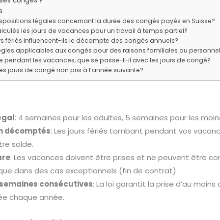
ses congés ?
s
dispositions légales concernant la durée des congés payés en Suisse?
ulés les jours de vacances pour un travail à temps partiel?
 fériés influencent-ils le décompte des congés annuels?
règles applicables aux congés pour des raisons familiales ou personne
e pendant les vacances, que se passe-t-il avec les jours de congé?
les jours de congé non pris à l’année suivante?
égal
: 4 semaines pour les adultes, 5 semaines pour les moin
on décomptés
: Les jours fériés tombant pendant vos vacan
tre solde.
ure
: Les vacances doivent être prises et ne peuvent être 
que dans des cas exceptionnels (fin de contrat).
 semaines consécutives
: La loi garantit la prise d’au moi
lée chaque année.