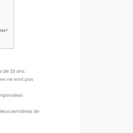
lles?
s de 20 ans.
ces ne sont pas
compensées
ns deux semaines de