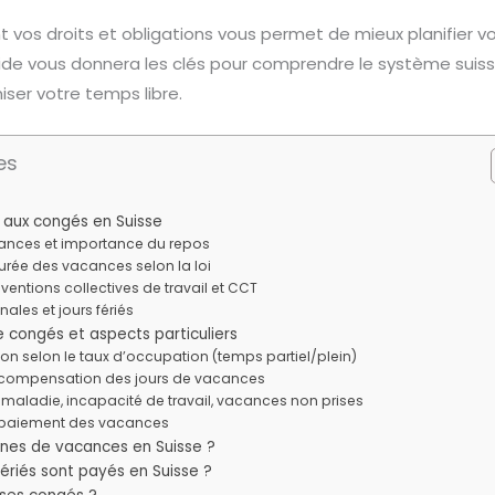
vos droits et obligations vous permet de mieux planifier vo
ide vous donnera les clés pour comprendre le système sui
iser votre temps libre.
es
s aux congés en Suisse
cances et importance du repos
durée des vacances selon la loi
ventions collectives de travail et CCT
ales et jours fériés
e congés et aspects particuliers
on selon le taux d’occupation (temps partiel/plein)
et compensation des jours de vacances
 maladie, incapacité de travail, vacances non prises
 paiement des vacances
ines de vacances en Suisse ?
fériés sont payés en Suisse ?