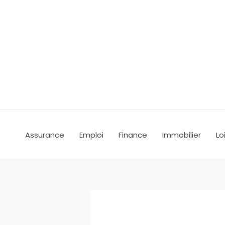
Aller
au
contenu
Assurance
Emploi
Finance
Immobilier
Lo