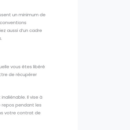
issent un minimum de
 conventions
ciez aussi d’un cadre
.
lle vous êtes libéré
ttre de récupérer
aliénable. Il vise à
Le repos pendant les
ns votre contrat de