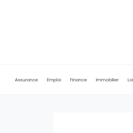
Aller
au
contenu
Assurance
Emploi
Finance
Immobilier
Lo