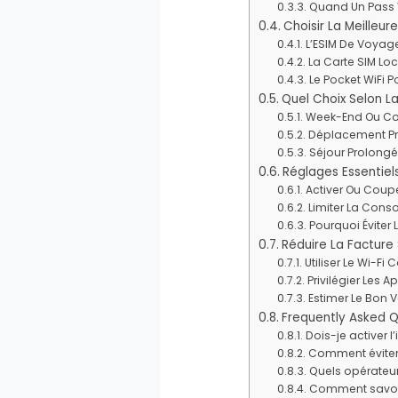
Quand Un Pass V
Choisir La Meilleur
L’ESIM De Voyag
La Carte SIM Loc
Le Pocket WiFi 
Quel Choix Selon L
Week-End Ou Cou
Déplacement Pro
Séjour Prolongé 
Réglages Essentiels
Activer Ou Coup
Limiter La Cons
Pourquoi Éviter
Réduire La Facture
Utiliser Le Wi-
Privilégier Les
Estimer Le Bon 
Frequently Asked Q
Dois-je activer l
Comment éviter 
Quels opérateur
Comment savoir s