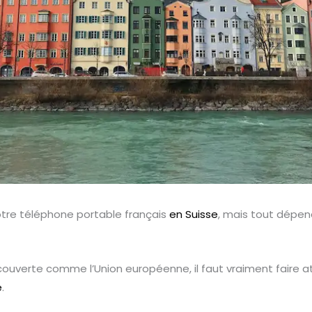
otre téléphone portable français
en Suisse
, mais tout dépend
couverte comme l’Union européenne, il faut vraiment faire 
e
.