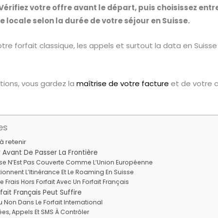
érifiez votre offre avant le départ, puis choisissez ent
 locale selon la durée de votre séjour en Suisse.
tre forfait classique, les appels et surtout la data en Suiss
tions, vous gardez la
maîtrise de votre facture
et de votre c
es
à retenir
r Avant De Passer La Frontière
sse N’Est Pas Couverte Comme L’Union Européenne
nnent L’Itinérance Et Le Roaming En Suisse
 Frais Hors Forfait Avec Un Forfait Français
rfait Français Peut Suffire
u Non Dans Le Forfait International
s, Appels Et SMS À Contrôler