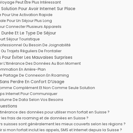
oyage Peut Être Plus Intéressant
e Solution Pour Avoir Internet Sur Place
e Pour Une Activation Rapide
ale Pour Un Séjour Plus Long
Pour Connecter Plusieurs Appareils
a Durée Et Le Type De Séjour
rt Séjour Touristique
fessionnel Ou Besoin De Joignabilité
Ou Trajets Réguliers De Frontalier
 Pour Éviter Les Mauvaises Surprises
er L’Itinérance Des Données Au Bon Moment
ommation En Arrière-Plan
 Le Partage De Connexion En Roaming
 Sans Perdre En Confort D’Usage
Fi Comme Complément Et Non Comme Seule Solution
 Apps Internet Pour Communiquer
Volume De Data Selon Vos Besoins
uestions
’itinérance des données pour utiliser mon forfait en Suisse ?
les frais de roaming et de données en Suisse ?
s suisses sont généralement les mieux couverts selon les régions ?
i mon forfait inclut les appels, SMS et Internet depuis la Suisse ?