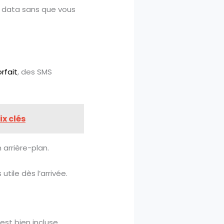
a data sans que vous
orfait
, des SMS
ix clés
 arrière-plan.
utile dès l’arrivée.
est bien incluse.