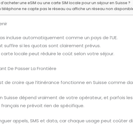
e d’acheter une eSIM ou une carte SIM locale pour un séjour en Suisse ?
n téléphone ne capte pas le réseau ou affiche un réseau non disponible
enir
 pas incluse automatiquement comme un pays de l’UE.
t suffire si les quotas sont clairement prévus.
carte locale peut réduire le coût selon votre séjour.
vant De Passer La Frontière
est de croire que l’itinérance fonctionne en Suisse comme dan
en Suisse dépend vraiment de votre opérateur, et parfois les 
t français ne prévoit rien de spécifique.
inguer appels, SMS et data, car chaque usage peut coûter 