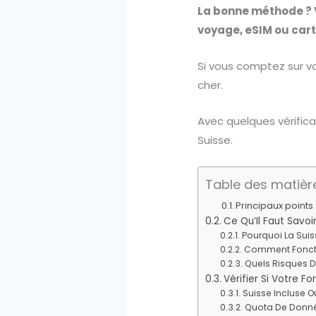
La bonne méthode ? V
voyage, eSIM ou carte
Si vous comptez sur vo
cher.
Avec quelques vérifica
Suisse.
Table des matièr
Principaux points 
Ce Qu’Il Faut Savoi
Pourquoi La Sui
Comment Fonctio
Quels Risques De
Vérifier Si Votre Fo
Suisse Incluse O
Quota De Donnée