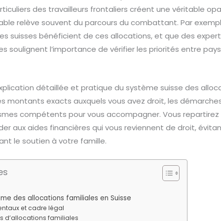
rticuliers des travailleurs frontaliers créent une véritable op
 fiable relève souvent du parcours du combattant. Par exemp
es suisses bénéficient de ces allocations, et que des experts
s soulignent l’importance de vérifier les priorités entre pays
plication détaillée et pratique du système suisse des alloca
les montants exacts auxquels vous avez droit, les démarches
nismes compétents pour vous accompagner. Vous repartirez 
er aux aides financières qui vous reviennent de droit, évitant
t le soutien à votre famille.
es
e des allocations familiales en Suisse
ntaux et cadre légal
es d’allocations familiales