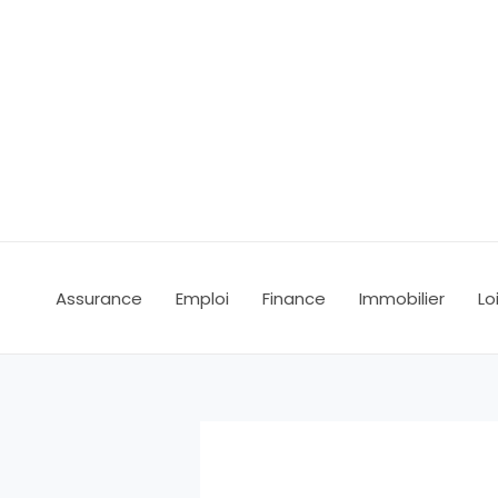
Aller
au
contenu
Assurance
Emploi
Finance
Immobilier
Lo