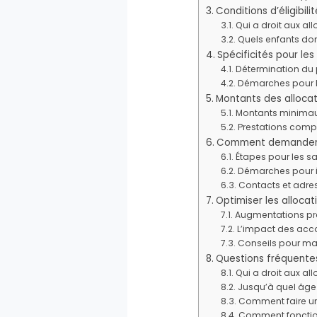
Conditions d’éligibili
Qui a droit aux all
Quels enfants don
Spécificités pour les
Détermination du p
Démarches pour le
Montants des allocat
Montants minimaux
Prestations compl
Comment demander le
Étapes pour les s
Démarches pour i
Contacts et adres
Optimiser les allocati
Augmentations pré
L’impact des acco
Conseils pour ma
Questions fréquente
Qui a droit aux al
Jusqu’à quel âge 
Comment faire un
Comment fonctionn