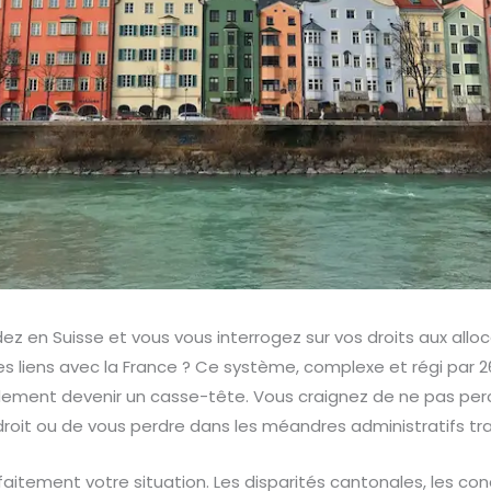
dez en Suisse et vous vous interrogez sur vos droits aux alloc
es liens avec la France ? Ce système, complexe et régi par 2
idement devenir un casse-tête. Vous craignez de ne pas perc
roit ou de vous perdre dans les méandres administratifs tra
tement votre situation. Les disparités cantonales, les condit