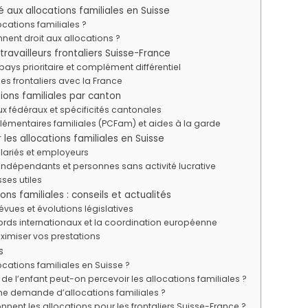
té aux allocations familiales en Suisse
ocations familiales ?
nent droit aux allocations ?
 travailleurs frontaliers Suisse-France
ays prioritaire et complément différentiel
s frontaliers avec la France
ions familiales par canton
 fédéraux et spécificités cantonales
émentaires familiales (PCFam) et aides à la garde
s allocations familiales en Suisse
alariés et employeurs
ndépendants et personnes sans activité lucrative
ses utiles
ons familiales : conseils et actualités
vues et évolutions législatives
rds internationaux et la coordination européenne
ximiser vos prestations
s
locations familiales en Suisse ?
de l’enfant peut-on percevoir les allocations familiales ?
e demande d’allocations familiales ?
ent les allocations pour les frontaliers Suisse-France ?